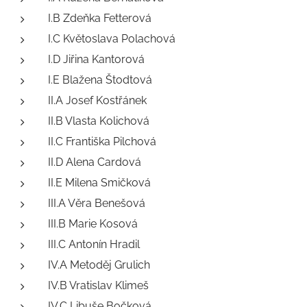
I.B Zdeňka Fetterová
I.C Květoslava Polachová
I.D Jiřina Kantorová
I.E Blažena Štodtová
II.A Josef Kostřánek
II.B Vlasta Kolichová
II.C Františka Pilchová
II.D Alena Cardová
II.E Milena Smičková
III.A Věra Benešová
III.B Marie Kosová
III.C Antonín Hradil
IV.A Metoděj Grulich
IV.B Vratislav Klimeš
IV.C Libuše Bočková