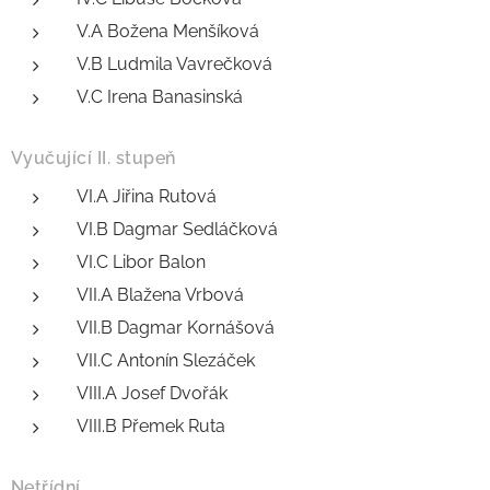
V.A Božena Menšíková
V.B Ludmila Vavrečková
V.C Irena Banasinská
Vyučující II. stupeň
VI.A Jiřina Rutová
VI.B Dagmar Sedláčková
VI.C Libor Balon
VII.A Blažena Vrbová
VII.B Dagmar Kornášová
VII.C Antonín Slezáček
VIII.A Josef Dvořák
VIII.B Přemek Ruta
Netřídní