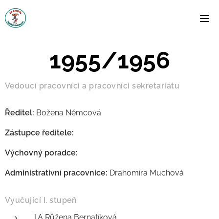
1955/1956
Vedoucí pracovníci a pracovníci sekretariátu
Ředitel:
Božena Němcová
Zástupce ředitele:
Výchovný poradce:
Administrativní pracovnice:
Drahomíra Muchová
Vyučující I. stupeň
I.A Růžena Bernatíková