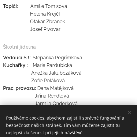
Topiči:
Amílie Tomisová
Helena Krejčí
Otakar Zbranek
Josef Pivovar
Školní jídelna
Vedoucí ŠJ :
Štěpánka Pěgřimková
Kuchařky :
Marie Pardubická
Anežka Jakubczáková
Žofie Poláková
Prac. provozu:
Dana Matějková
Jiřina Rendlová
Jarmila Onderková
Jindřiška Bernardyová
Používáme cookies, abychom zajistili správné fungování a
.
bezpečnost našich stránek. Tím vám můžeme zajistit tu
nejlepší zkušenost při jejich návštěvě.