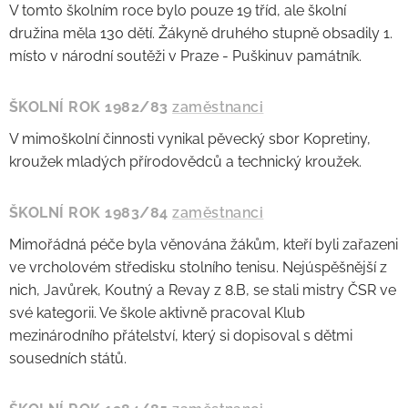
V tomto školním roce bylo pouze 19 tříd, ale školní
družina měla 130 dětí. Žákyně druhého stupně obsadily 1.
místo v národní soutěži v Praze - Puškinuv památník.
ŠKOLNÍ ROK 1982/83
zaměstnanci
V mimoškolní činnosti vynikal pěvecký sbor Kopretiny,
kroužek mladých přírodovědců a technický kroužek.
ŠKOLNÍ ROK 1983/84
zaměstnanci
Mimořádná péče byla věnována žákům, kteří byli zařazeni
ve vrcholovém středisku stolního tenisu. Nejúspěšnější z
nich, Javůrek, Koutný a Revay z 8.B, se stali mistry ČSR ve
své kategorii. Ve škole aktivně pracoval Klub
mezinárodního přátelství, který si dopisoval s dětmi
sousedních států.