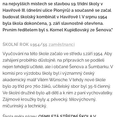
na nejvyšších místech se stavbou 19. třídní školy v
Havířově III. (dnešní ulice Pionýrů) a současně se začal
budovat školský kombinát v Havířově I. V srpnu 1954
byla škola dokončena, 3. září slavnostně otevřena.
Prvním ředitelem byl s. Kornel Kupidlovský ze Šenova."
ŠKOLNÍ ROK 1954/55
zaměstnanci
Vyučování na této škole začalo ve středu 1.září 1954. Aby
zahájení proběhlo důstojně, na přípravách se podíleli
nejen tehdejší učitelé, ale i občané Šenova a Šumbarku. V
komisi pro výzdobu školy byl i významný český
akademický malíř Vilém Wünsche. V tehdy nové škole
bylo 29 tříd pro 760 žáků, učitelský sbor byl 35-ti členný.
Ve školní družině bylo 48 dětí a k nim 2 paní vychovatelky.
Zájmové kroužky byly 4: pěvecký, tělovýchovný,
mičurinský a technický.
Škola měla název:
OSMILETÁ STŘEDNÍ ŠKOLA V