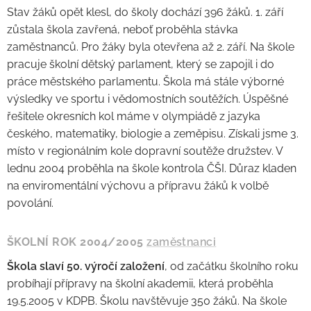
Stav žáků opět klesl, do školy dochází 396 žáků. 1. září
zůstala škola zavřená, neboť proběhla stávka
zaměstnanců. Pro žáky byla otevřena až 2. září. Na škole
pracuje školní dětský parlament, který se zapojil i do
práce městského parlamentu. Škola má stále výborné
výsledky ve sportu i vědomostních soutěžích. Úspěšné
řešitele okresních kol máme v olympiádě z jazyka
českého, matematiky, biologie a zeměpisu. Získali jsme 3.
místo v regionálním kole dopravní soutěže družstev. V
lednu 2004 proběhla na škole kontrola ČŠI. Důraz kladen
na enviromentální výchovu a přípravu žáků k volbě
povolání.
ŠKOLNÍ ROK 2004/2005
zaměstnanci
Škola slaví 50. výročí založení
, od začátku školního roku
probíhají přípravy na školní akademii, která proběhla
19.5.2005 v KDPB. Školu navštěvuje 350 žáků. Na škole