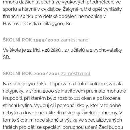
mnoha dalších úspěchů ve výukových předmětech, ve
sportu a hlavně v cyklistice. Žákyně 9. tříd opět vyhlásily
finanční sbírku pro dětské oddělení nemocnice v
Havířově. Částka činila 3900,-Kč.
ŠKOLNÍ ROK 1999/2000
zaměstnanci
Ve škole je 22 tříd, 528 žáků , 27 učitelů a 2 vychovatelky
ŠD.
ŠKOLNÍ ROK 2000/2001
zaměstnanci
Na škole je 510 žáků . Příprava na tento školní rok začala
netypicky, v srpnu 2000 se Havířovem přehnalo mohutné
krupobití, při kterém bylo rozbito 111 oken a poškozena
střešní krytina. Vyučující i personál školy, kteří v té době
nebyli na dovolené, uklízeli následky živelné pohromy, V
tomto školním roce skončila výuka ve specializovaných
třídách pro děti se speciální poruchou učení. Žáci budou