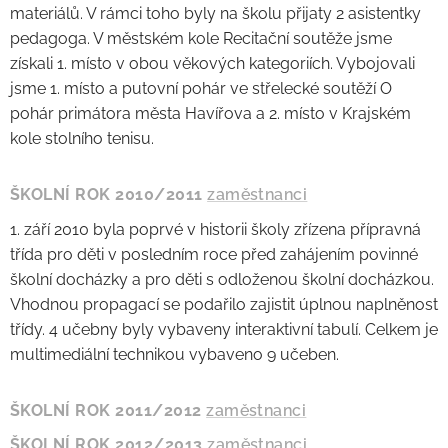
materiálů. V rámci toho byly na školu přijaty 2 asistentky
pedagoga. V městském kole Recitační soutěže jsme
získali 1. místo v obou věkových kategoriích. Vybojovali
jsme 1. místo a putovní pohár ve střelecké soutěží O
pohár primátora města Havířova a 2. místo v Krajském
kole stolního tenisu.
ŠKOLNÍ ROK 2010/2011
zaměstnanci
1. září 2010 byla poprvé v historii školy zřízena přípravná
třída pro děti v posledním roce před zahájením povinné
školní docházky a pro děti s odloženou školní docházkou.
Vhodnou propagací se podařilo zajistit úplnou naplněnost
třídy. 4 učebny byly vybaveny interaktivní tabulí. Celkem je
multimediální technikou vybaveno 9 učeben.
ŠKOLNÍ ROK 2011/2012
zaměstnanci
ŠKOLNÍ ROK 2012/2013
zaměstnanci