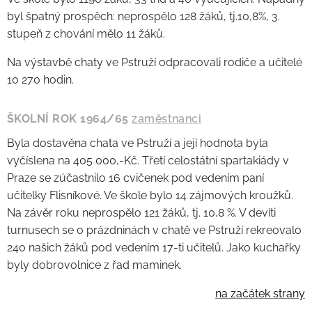
byl špatný prospěch: neprospělo 128 žáků, tj.10,8%, 3.
stupeň z chování mělo 11 žáků.
Na výstavbě chaty ve Pstruží odpracovali rodiče a učitelé
10 270 hodin.
ŠKOLNÍ ROK 1964/65
zaměstnanci
Byla dostavěna chata ve Pstruží a její hodnota byla
vyčíslena na 405 000,-Kč. Třetí celostátní spartakiády v
Praze se zúčastnilo 16 cvičenek pod vedením paní
učitelky Flisníkové. Ve škole bylo 14 zájmových kroužků.
Na závěr roku neprospělo 121 žáků, tj. 10,8 %. V devíti
turnusech se o prázdninách v chatě ve Pstruží rekreovalo
240 našich žáků pod vedením 17-ti učitelů. Jako kuchařky
byly dobrovolnice z řad maminek.
na začátek strany