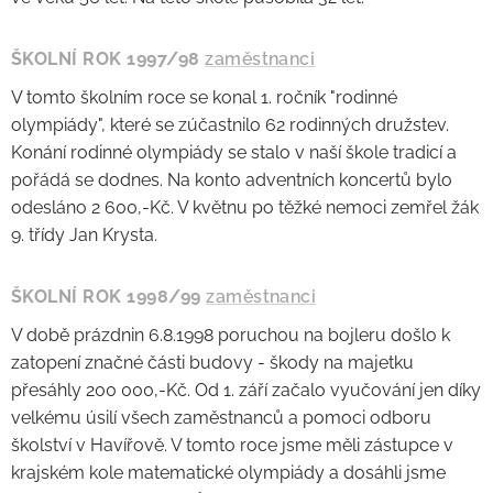
ŠKOLNÍ ROK 1997/98
zaměstnanci
V tomto školním roce se konal 1. ročník "rodinné
olympiády", které se zúčastnilo 62 rodinných družstev.
Konání rodinné olympiády se stalo v naší škole tradicí a
pořádá se dodnes. Na konto adventních koncertů bylo
odesláno 2 600,-Kč. V květnu po těžké nemoci zemřel žák
9. třídy Jan Krysta.
ŠKOLNÍ ROK 1998/99
zaměstnanci
V době prázdnin 6.8.1998 poruchou na bojleru došlo k
zatopení značné části budovy - škody na majetku
přesáhly 200 000,-Kč. Od 1. září začalo vyučování jen díky
velkému úsilí všech zaměstnanců a pomoci odboru
školství v Havířově. V tomto roce jsme měli zástupce v
krajském kole matematické olympiády a dosáhli jsme