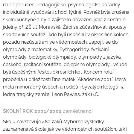
na doporučení Pedagogicko-psychologické poradny
individuálně vyučováni 1 hod. týdně. Rovněž byla zrušena
školní kuchyně a bylo zajištěno dovážení jídla z centrální
jídelny při ZŠ ul. Moravská. Žáci se zúčastňovali spousty
sportovních soutěží, kde byli úspěšní i v okresních kolech,
pozadu nezůstali ani ve vědomostech, zapojili se do
olympiády z matematiky, Pythagoriády, fyzikální
olympiády, biologické olympiády, olympiády z jazyka
českého, recitační soutěže, dějepisné olympiády... všude
byli úspěšnými řešiteli okresních kol. Koncem roku
proběhla u příležitosti Dne matek "Akademie 2001", která
měla mimořádný úspěch u rodičů i bývalých kolegů. 5.
ledna tragicky zemřel Leon Pawlas, žák 6.C.
ŠKOLNÍ ROK 2001/2002
zaměstnanci
Školu navštěvuje 480 žáků. Výborné výsledky
zaznamenává škola jak ve vědomostních soutěžích, tak i