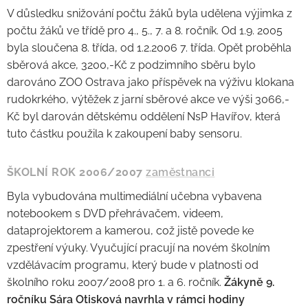
V důsledku snižování počtu žáků byla udělena výjimka z
počtu žáků ve třídě pro 4., 5., 7. a 8. ročník. Od 1.9. 2005
byla sloučena 8. třída, od 1.2.2006 7. třída. Opět proběhla
sběrová akce, 3200,-Kč z podzimního sběru bylo
darováno ZOO Ostrava jako příspěvek na výživu klokana
rudokrkého, výtěžek z jarní sběrové akce ve výši 3066,-
Kč byl darován dětskému oddělení NsP Havířov, která
tuto částku použila k zakoupení baby sensoru.
ŠKOLNÍ ROK 2006/2007
zaměstnanci
Byla vybudována multimediální učebna vybavena
notebookem s DVD přehrávačem, videem,
dataprojektorem a kamerou, což jistě povede ke
zpestření výuky. Vyučující pracují na novém školním
vzdělávacím programu, který bude v platnosti od
školního roku 2007/2008 pro 1. a 6. ročník.
Žákyně 9.
ročníku Sára Otisková navrhla v rámci hodiny