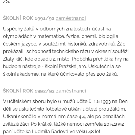
ZŠ.
ŠKOLNÍ ROK 1991/92
zaměstnanci
Úspěchy žáků v odborných znalostech-účast na
olympiádách v matematice, fyzice, chemii, biologii a
českém jazyce, v soutěži ml. historiků, zdravotníků. Žáci
prokázali i schopnosti technického rázu v okresní soutěži
Zlatý klíč, kde obsadili 2. místo. Proběhla přehlídka hry na
hudební nástroje - školní Pražské jaro. Uskutečnila se
školní akademie, na které účinkovalo přes 200 žáků.
ŠKOLNÍ ROK 1992/93
zaměstnanci
V učitelském sboru bylo 6 mužů učitelů. 1.6.1993 na Den
dětí se uskutečnilo fotbalové utkání učitelé proti žákům.
Utkání skončilo v normálním čase 4:4, ale po penaltách
zvítězili žáci. Po krátké, těžké nemoci zemřela 20.5.1992
paní učitelka Ludmila Radová ve věku 48 let.