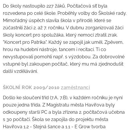
Do školy nastoupilo 227 žáků. Počítačová síť byla
rozvedena po celé škole. Proběhly volby do Školské rady.
Mimořádný úspěch slavila škola v přírodě. které se
zúčastnili žáci 2. až 7. ročníku. V dubnu zorganizovali žáci
školy koncert pro spolužáka, který nemocí ztratil zrak.
"Koncert pro Patrika". Každý se zapojil jak uměl. Zpěvem,
hrou na hudební nástroje, tancem i recitací. Ti co
nevystupovali pomohli např. s výzdobou. Za dobrovolné
vstupné byl zakoupen počítač, který mu má zjednodušit
další vzdělávání.
ŠKOLNÍ ROK 2009/2010
zaměstnanci
Došlo ke sloučení tříd (7.A, 7.B), v každém ročníku je nyní
pouze jedna třída. Z Magistratu města Havířova byly
odkoupeny starší PC a byla zřízena 2. počítačová učebna
s 30 počítači. Škola se zapojila do projektu města
Havířova 1.2 - Stejná šance a 1.1 - E Grow tvorba