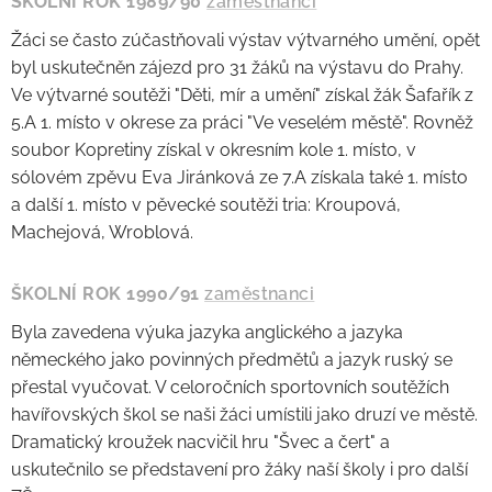
ŠKOLNÍ ROK 1989/90
zaměstnanci
Žáci se často zúčastňovali výstav výtvarného umění, opět
byl uskutečněn zájezd pro 31 žáků na výstavu do Prahy.
Ve výtvarné soutěži "Děti, mír a umění" získal žák Šafařík z
5.A 1. místo v okrese za práci "Ve veselém městě". Rovněž
soubor Kopretiny získal v okresním kole 1. místo, v
sólovém zpěvu Eva Jiránková ze 7.A získala také 1. místo
a další 1. místo v pěvecké soutěži tria: Kroupová,
Machejová, Wroblová.
ŠKOLNÍ ROK 1990/91
zaměstnanci
Byla zavedena výuka jazyka anglického a jazyka
německého jako povinných předmětů a jazyk ruský se
přestal vyučovat. V celoročních sportovních soutěžích
havířovských škol se naši žáci umístili jako druzí ve městě.
Dramatický kroužek nacvičil hru "Švec a čert" a
uskutečnilo se představení pro žáky naší školy i pro další