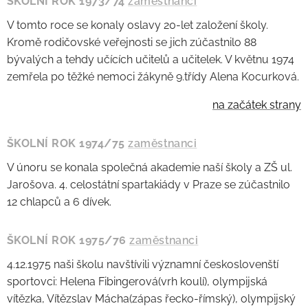
ŠKOLNÍ ROK 1973/74
zaměstnanci
V tomto roce se konaly oslavy 20-let založení školy.
Kromě rodičovské veřejnosti se jich zúčastnilo 88
bývalých a tehdy učících učitelů a učitelek. V květnu 1974
zemřela po těžké nemoci žákyně 9.třídy Alena Kocurková.
na začátek strany
ŠKOLNÍ ROK 1974/75
zaměstnanci
V únoru se konala společná akademie naší školy a ZŠ ul.
Jarošova. 4. celostátní spartakiády v Praze se zúčastnilo
12 chlapců a 6 dívek.
ŠKOLNÍ ROK 1975/76
zaměstnanci
4.12.1975 naši školu navštívili významní českoslovenští
sportovci: Helena Fibingerová(vrh koulí), olympijská
vítězka, Vítězslav Mácha(zápas řecko-římský), olympijský