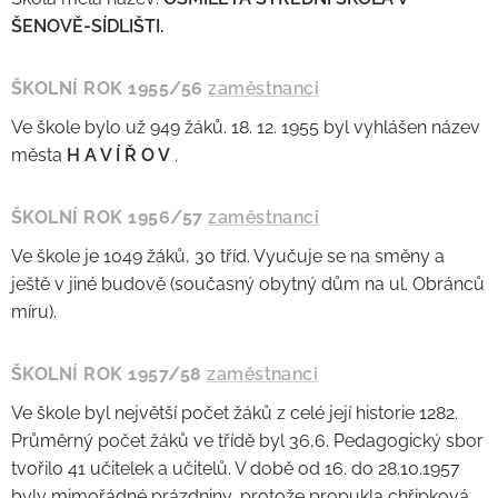
ŠENOVĚ-SÍDLIŠTI.
ŠKOLNÍ ROK 1955/56
zaměstnanci
Ve škole bylo už 949 žáků. 18. 12. 1955 byl vyhlášen název
města
H A V Í Ř O V
.
ŠKOLNÍ ROK 1956/57
zaměstnanci
Ve škole je 1049 žáků, 30 tříd. Vyučuje se na směny a
ještě v jiné budově (současný obytný dům na ul. Obránců
míru).
ŠKOLNÍ ROK 1957/58
zaměstnanci
Ve škole byl největší počet žáků z celé její historie 1282.
Průměrný počet žáků ve třídě byl 36,6. Pedagogický sbor
tvořilo 41 učitelek a učitelů. V době od 16. do 28.10.1957
byly mimořádné prázdniny, protože propukla chřipková