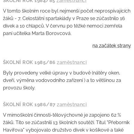
ŠKOLNÍ ROK 1984/85
zaměstnanci
V tomto školním roce byl nejmenší počet neprospívajících
žáků - 7. Celostátní spartakiády v Praze se zúčastnilo 16
dívek a 10 chlapců. V červnu po těžké nemoci zemřela
paní učitelka Marta Borovcová.
na začátek strany
ŠKOLNÍ ROK 1985/86
zaměstnanci
Byly provedeny velké úpravy v budově (nátěry oken,
dveří, výměna vodovodního zařízení ) a to většinou za
provozu školy.
ŠKOLNÍ ROK 1986/87
zaměstnanci
V mimoškolní činnosti-tělovýchovné je zapojeno 62 %
žáků. Tito se zúčastnili 13 školních soutěží. Titul "Přeborník
Havířova" vybojovalo družstvo dívek v košíkové a také