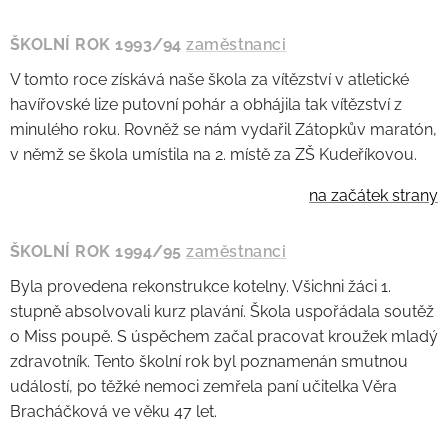
ŠKOLNÍ ROK 1993/94
zaměstnanci
V tomto roce získává naše škola za vítězství v atletické
havířovské lize putovní pohár a obhájila tak vítězství z
minulého roku. Rovněž se nám vydařil Zátopkův maratón,
v němž se škola umístila na 2. místě za ZŠ Kudeříkovou.
na začátek strany
ŠKOLNÍ ROK 1994/95
zaměstnanci
Byla provedena rekonstrukce kotelny. Všichni žáci 1.
stupně absolvovali kurz plavání. Škola uspořádala soutěž
o Miss poupě. S úspěchem začal pracovat kroužek mladý
zdravotník. Tento školní rok byl poznamenán smutnou
událostí, po těžké nemoci zemřela paní učitelka Věra
Bracháčková ve věku 47 let.