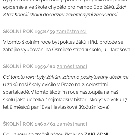
epidemie a ve škole chybělo pro nemoc 600 žáků.
Žáci
8.tříd končili školní docházku závěrečnými zkouškami.
ŠKOLNÍ ROK 1958/59
zaměstnanci
V tomto školním roce byl pokles žáků i tříd, protože se
zahájilo vyučování na Osmileté střední škole, ul. Jarošova.
ŠKOLNÍ ROK 1959/60
zaměstnanci
Od tohoto roku byly žákům zdarma poskytovány učebnice.
6 žáků naší školy cvičilo v Praze na 2. celostátní
spartakiádě. V tomto školním roce nastoupila na naší
školu jako učitelka-"nejmladší v historii školy" ve věku 17
let 8 měsíců paní Eva Havlásková (Kožušníková).
ŠKOLNÍ ROK 1960/61
zaměstnanci
Od 1.2.1961 se změnil název školy na
ZÁKLADNÍ