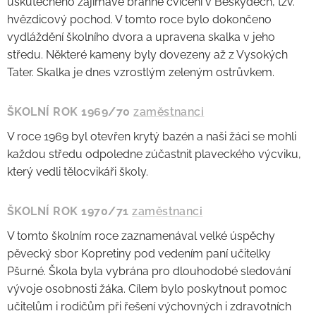
uskutečněno zajímavé branné cvičení v Beskydech, tzv.
hvězdicový pochod. V tomto roce bylo dokončeno
vydláždění školního dvora a upravena skalka v jeho
středu. Některé kameny byly dovezeny až z Vysokých
Tater. Skalka je dnes vzrostlým zeleným ostrůvkem.
ŠKOLNÍ ROK 1969/70
zaměstnanci
V roce 1969 byl otevřen krytý bazén a naši žáci se mohli
každou středu odpoledne zúčastnit plaveckého výcviku,
který vedli tělocvikáři školy.
ŠKOLNÍ ROK 1970/71
zaměstnanci
V tomto školním roce zaznamenával velké úspěchy
pěvecký sbor Kopretiny pod vedením paní učitelky
Pšurné. Škola byla vybrána pro dlouhodobé sledování
vývoje osobnosti žáka. Cílem bylo poskytnout pomoc
učitelům i rodičům při řešení výchovných i zdravotních