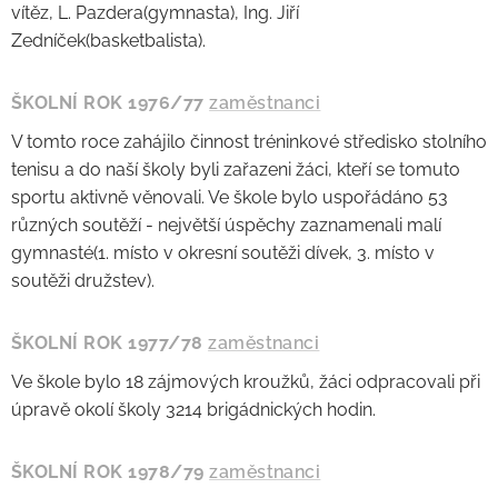
vítěz, L. Pazdera(gymnasta), Ing. Jiří
Zedníček(basketbalista).
ŠKOLNÍ ROK 1976/77
zaměstnanci
V tomto roce zahájilo činnost tréninkové středisko stolního
tenisu a do naší školy byli zařazeni žáci, kteří se tomuto
sportu aktivně věnovali. Ve škole bylo uspořádáno 53
různých soutěží - největší úspěchy zaznamenali malí
gymnasté(1. místo v okresní soutěži dívek, 3. místo v
soutěži družstev).
ŠKOLNÍ ROK 1977/78
zaměstnanci
Ve škole bylo 18 zájmových kroužků, žáci odpracovali při
úpravě okolí školy 3214 brigádnických hodin.
ŠKOLNÍ ROK 1978/79
zaměstnanci