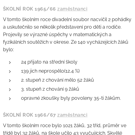
ŠKOLNÍ ROK 1965/66
zaměstnanci
V tomto školním roce divadelní soubor nacvičil 2 pohádky
a uskutečnilo se několik představení pro děti a rodiče.
Projevily se výrazné úspěchy v matematických a
fyzikálních soutěžích v okrese. Ze 140 vycházejících žáků
bylo:
24 přijato na střední školy
139 jich neprospělo(12,4 %)
2. stupeň z chování mělo 52 žáků
3. stupeň z chování 9 žáků
opravné zkoušky byly povoleny 35-ti žákům.
ŠKOLNÍ ROK 1966/67
zaměstnanci
V tomto školním roce bylo 1021 žáků, 32 tříd, průměr ve
třídě byl 32 žáků, na škole učilo 43 vyučujících. Skvělé