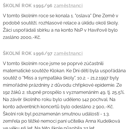
ŠKOLNÍ ROK 1995/96
zaměstnanci
V tomto školním roce se konala 1. "oslava" Dne Země v
podobě soutěží, rozhlasové relace a úklidu okolí školy.
Žáci uspořádali sbírku a na konto NsP v Havířově bylo
zasláno 2000,-Kč.
ŠKOLNÍ ROK 1996/97
zaměstnanci
V tomto školním roce jsme se poprvé zúčastnili
matematické soutěže Klokan. Ke Dni dětí byla uspořádána
soutěž o "Miss a sympaťáka školy". 10.2. - 21.2.1997 byly
mimořádné prázdniny z důvodu chřipkové epidemie. Ze
192 žáků 2. stupně prospělo s vyznamenáním 49, tj. 25,5%.
Na závěr školního roku bylo uděleno 142 pochval. Na
konto adventních koncertů bylo odesláno 2 900,-Kč.
Školní rok byl poznamenán smutnou událostí - 1.3.
zemřela po těžké nemoci paní učitelka Anna Kudelková
ve věku 56 let. Na této škole působila 32 let.