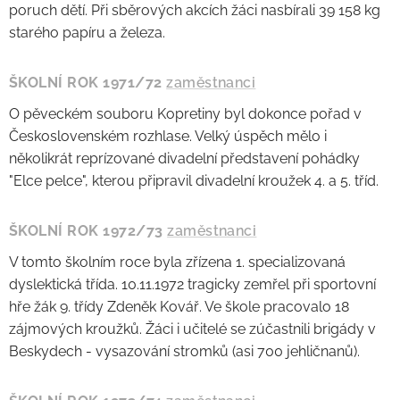
poruch dětí. Při sběrových akcích žáci nasbírali 39 158 kg
starého papíru a železa.
ŠKOLNÍ ROK 1971/72
zaměstnanci
O pěveckém souboru Kopretiny byl dokonce pořad v
Československém rozhlase. Velký úspěch mělo i
několikrát reprízované divadelní představení pohádky
"Elce pelce", kterou připravil divadelní kroužek 4. a 5. tříd.
ŠKOLNÍ ROK 1972/73
zaměstnanci
V tomto školním roce byla zřízena 1. specializovaná
dyslektická třída. 10.11.1972 tragicky zemřel při sportovní
hře žák 9. třídy Zdeněk Kovář. Ve škole pracovalo 18
zájmových kroužků. Žáci i učitelé se zúčastnili brigády v
Beskydech - vysazování stromků (asi 700 jehličnanů).