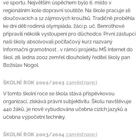
ve sportu. Největším úspěchem bylo 6. místo v
regionálním kole dopravní soutěže. Na škole pracuje 16
doučovacích a 12 zájmových kroužků. Tradičně proběhla
ke dni dětí rodinná olympiáda, žáci p. uč. Benrothové
připravili několik vystoupení pro důchodce. První zástupci
naší školy absolvovali počítačový kurz nazvaný
Informační gramotnost , v rámci projektu MŠ Internet do
škol. 28. ledna 2002 zemřel dlouholetý ředitel školy pan
Božislav Nogol.
ŠKOLNÍ ROK 2002/2003
zaměstnanci
V tomto školní roce se škola stává příspěvkovou
organizací, získává právní subjektivitu. Školu navštěvuje
440 žáků, je nově vybudována učebna cizích jazyků a
učebna výpočetní techniky.
ŠKOLNÍ ROK 2003/2004
zaměstnanci