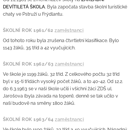
DEVÍTILETÁ ŠKOLA
. Byla započata stavba školní turistické
chaty ve Pstruží u Frýdlantu.
ŠKOLNÍ ROK 1961/62
zaměstnanci
Od tohoto roku byla zrušena čtvrtletní klasifikace. Bylo
1143 žáků, 35 tříd a 42 vyučujících.
ŠKOLNÍ ROK 1962/63
zaměstnanci
Ve škole je 1199 žáků, 32 tříd. Z celkového počtu 32 tříd
byl v 15-ti třídách vysoký počet žáků, a to 40-42. Od 12.2.
do 6.3.1963 se v naší škole učili i všichni žáci ZDŠ ul.
Jarošova (byla závada na topení), denně se tak učilo v
naší budově na směny 1800 žáků.
ŠKOLNÍ ROK 1963/64
zaměstnanci
Ve škole bylo 1190 žáků, 33 tříd a 40 vyučujících. Nápadný