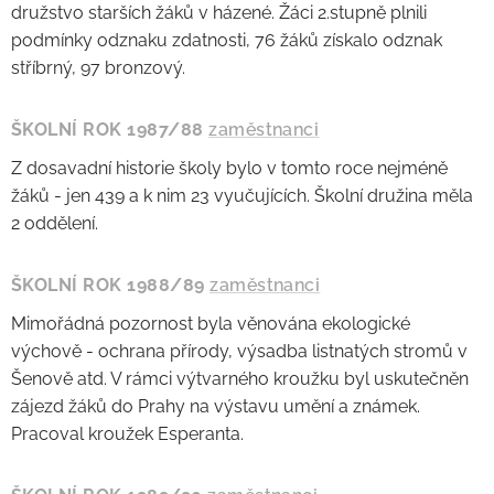
družstvo starších žáků v házené. Žáci 2.stupně plnili
podmínky odznaku zdatnosti, 76 žáků získalo odznak
stříbrný, 97 bronzový.
ŠKOLNÍ ROK 1987/88
zaměstnanci
Z dosavadní historie školy bylo v tomto roce nejméně
žáků - jen 439 a k nim 23 vyučujících. Školní družina měla
2 oddělení.
ŠKOLNÍ ROK 1988/89
zaměstnanci
Mimořádná pozornost byla věnována ekologické
výchově - ochrana přírody, výsadba listnatých stromů v
Šenově atd. V rámci výtvarného kroužku byl uskutečněn
zájezd žáků do Prahy na výstavu umění a známek.
Pracoval kroužek Esperanta.