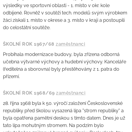
výsledky ve sportovní oblasti - 1. místo v okr. kole
odbíjené. Rovněž v soutěži tech. modelů svým výrobkem
žáci získali 1. místo v okrese a 3. místo v kraji a postoupili
do celostátní soutěže.
ŠKOLNÍ ROK 1967/68
zaměstnanci
Probíhala modernizace budovy, byla zřízena odborná
učebna výtvarné výchovy a hudební výchovy. Kanceláře
(ředitelna a sborovna) byly přestěhovány z 1. patra do
přízemí.
ŠKOLNÍ ROK 1968/69
zaměstnanci
28. října 1968 byla k 50. výročí založení Československé
republiky před školou vysazená lípa "strom republiky" a
byla opatřena pamětní deskou s tímto datem. Dnes je už
tato lípa mohutným stromem. Na podzim bylo