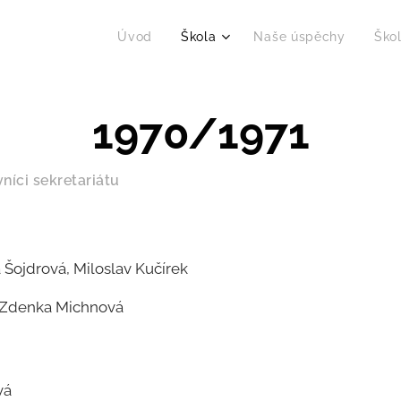
Úvod
Škola
Naše úspěchy
Škol
1970/1971
níci sekretariátu
 Šojdrová, Miloslav Kučírek
Zdenka Michnová
vá