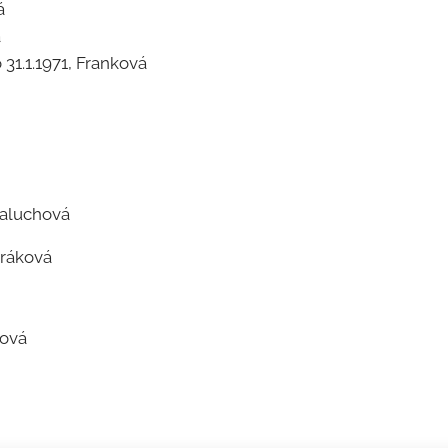
á
á
.1971, Franková
aluchová
ráková
ová