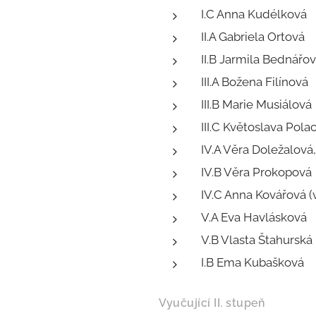
I.C Anna Kudélková
II.A Gabriela Ortová
II.B Jarmila Bednářo
III.A Božena Filínová
III.B Marie Musiálová
III.C Květoslava Pola
IV.A Věra Doležalová,
IV.B Věra Prokopová
IV.C Anna Kovářová (
V.A Eva Havlásková
V.B Vlasta Štahurská
I.B Ema Kubašková
Vyučující II. stupeň