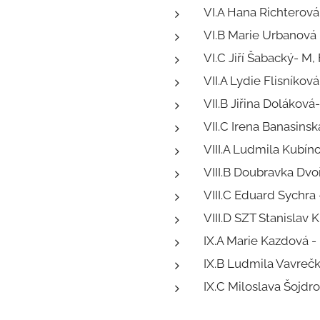
VI.A Hana Richterová 
VI.B Marie Urbanová 
VI.C Jiří Šabacký- M, 
VII.A Lydie Flisníková
VII.B Jiřina Doláková-
VII.C Irena Banasinská
VIII.A Ludmila Kubíno
VIII.B Doubravka Dvoř
VIII.C Eduard Sychra
VIII.D SZT Stanislav K
IX.A Marie Kazdová -
IX.B Ludmila Vavrečkov
IX.C Miloslava Šojdrov