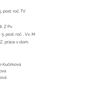
5. post. roč. TV
i, Z Pv
5. post. roč. , Vv, M
Z, práce v dom.
e Kučírková
ová
vá