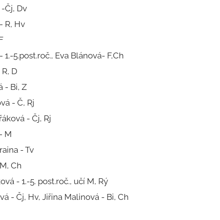
-Čj, Dv
- R, Hv
F
- 1.-5.post.roč., Eva Blánová- F,Ch
 R, D
 - Bi, Z
vá - Č, Rj
áková - Čj, Rj
 - M
raina - Tv
 M, Ch
á - 1.-5. post.roč., učí M, Rý
á - Čj, Hv, Jiřina Malinová - Bi, Ch