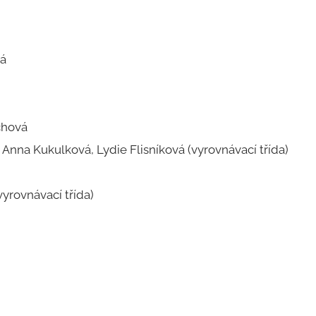
vá
chová
 Anna Kukulková, Lydie Flisníková (vyrovnávací třída)
vyrovnávací třída)