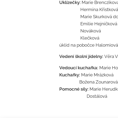
Uklízečky:
Marie Brenczikov
Hermína Křístkov
Marie Skurková do 31.1
Emilie Hejníčková
Nováková
Klečková
úklid na pobočce Halomiová
Vedení školní jídelny:
Věra V
Vedoucí kuchařka:
Marie Ho
Kuchařky:
Marie Mrázková
Božena Zounarová
Pomocné síly:
Marie Herudk
Dostálová