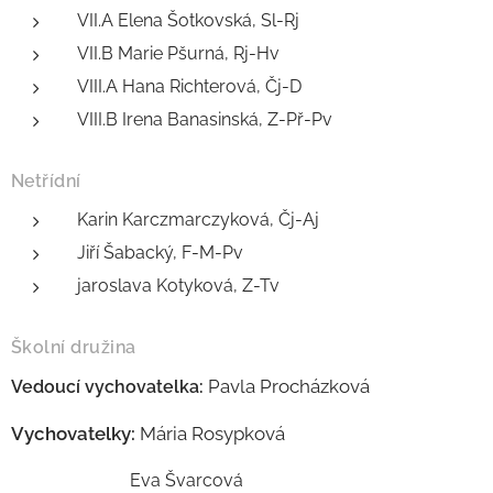
VII.A Elena Šotkovská, Sl-Rj
VII.B Marie Pšurná, Rj-Hv
VIII.A Hana Richterová, Čj-D
VIII.B Irena Banasinská, Z-Př-Pv
Netřídní
Karin Karczmarczyková, Čj-Aj
Jiří Šabacký, F-M-Pv
jaroslava Kotyková, Z-Tv
Školní družina
Pavla Procházková
Vedoucí vychovatelka:
Vychovatelky:
Mária Rosypková
Eva Švarcová