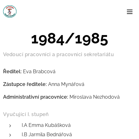
1984/1985
Vedoucí pracovníci a pracovníci sekretariátu
Ředitel:
Eva Brabcová
Zástupce ředitele:
Anna Mynářová
Administrativní pracovnice:
Miroslava Nezhodová
Vyučující I. stupeň
I.A Emma Kubášková
I.B Jarmila Bednářová