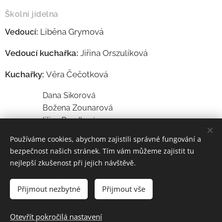
Školní jídelna
Liběna Grymová
Vedoucí:
Vedoucí kuchařka:
Jiřina Orszulíková
Kuchařky:
Věra Čečotková
Dana Sikorová
Božena Zounarová
Jiřina Rendlová
Květuše Vacková
Používáme cookies, abychom zajistili správné fungování a
bezpečnost našich stránek. Tím vám můžeme zajistit tu
nejlepší zkušenost při jejich návštěvě.
Přijmout nezbytné
Přijmout vše
Základní škola a Mateřská škola Školní 1/814,Havířov-Šumbark,
příspěvková organizace
Otevřít pokročilá nastavení
Cookies