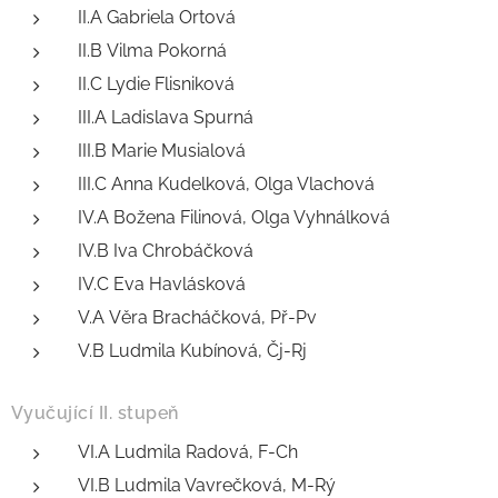
II.A Gabriela Ortová
II.B Vilma Pokorná
II.C Lydie Flisniková
III.A Ladislava Spurná
III.B Marie Musialová
III.C Anna Kudelková, Olga Vlachová
IV.A Božena Filinová, Olga Vyhnálková
IV.B Iva Chrobáčková
IV.C Eva Havlásková
V.A Věra Bracháčková, Př-Pv
V.B Ludmila Kubínová, Čj-Rj
Vyučující II. stupeň
VI.A Ludmila Radová, F-Ch
VI.B Ludmila Vavrečková, M-Rý