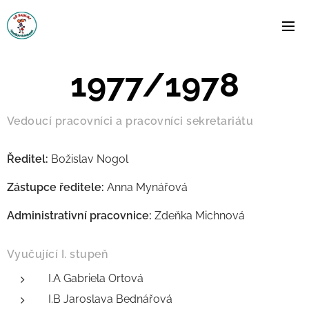
1977/1978
Vedoucí pracovníci a pracovníci sekretariátu
Ředitel:
Božislav Nogol
Zástupce ředitele:
Anna Mynářová
Administrativní pracovnice:
Zdeňka Michnová
Vyučující I. stupeň
I.A Gabriela Ortová
I.B Jaroslava Bednářová