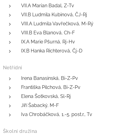
VII.A Marian Badal, Z-Tv
VII.B Ludmila Kubinová, ČJ-Rj
VIII.A Ludmila Vavřečková, M-Rý
VIII.B Eva Blanová, Ch-F
IX.A Marie Pšurná, Rj-Hv
IX.B Hanka Richterová, Čj-D
Netřídní
Irena Banasinská, Bi-Z-Pv
Františka Pilchová, Bi-Z-Pv
Elena Šotkovská, Sl-Rj
Jíří Šabacký, M-F
Iva Chrobáčková, 1.-5. post.r., Tv
Školní družina