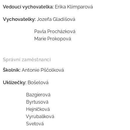
Erika Klimparová
Vedoucí vychovatelka:
Vychovatelky:
Jozefa Gladišová
Pavla Procházková
Marie Prokopová
Správní zaměstnanci
Antonie Pščolková
Školník:
Uklízečky:
Bošelová
Bazgierová
Byrtusová
Hejníčková
Vyrubalíková
Svetová