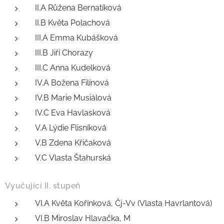
II.A Růžena Bernatíková
II.B Květa Polachová
III.A Emma Kubášková
III.B Jiří Chorazy
III.C Anna Kudelková
IV.A Božena Filínová
IV.B Marie Musiálová
IV.C Eva Havlasková
V.A Lýdie Flisníková
V.B Zdena Křičaková
V.C Vlasta Štahurská
Vyučující II. stupeň
VI.A Květa Kořínková, Čj-Vv (Vlasta Havrlantová)
VI.B Miroslav Hlavačka, M