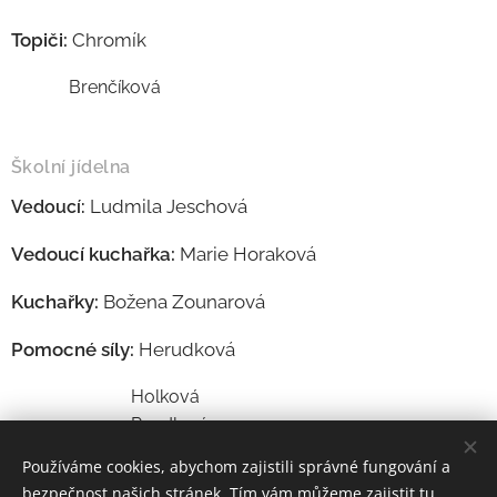
Topiči:
Chromík
Brenčíková
Školní jídelna
Ludmila Jeschová
Vedoucí:
Vedoucí kuchařka:
Marie Horaková
Kuchařky:
Božena Zounarová
Pomocné síly:
Herudková
Holková
Rendlová
Vacková
Používáme cookies, abychom zajistili správné fungování a
bezpečnost našich stránek. Tím vám můžeme zajistit tu