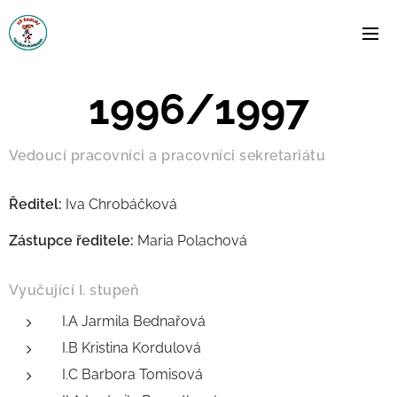
1996/1997
Vedoucí pracovníci a pracovníci sekretariátu
Ředitel:
Iva Chrobáčková
Zástupce ředitele:
Maria Polachová
Vyučující I. stupeň
I.A Jarmila Bednařová
I.B Kristina Kordulová
I.C Barbora Tomisová