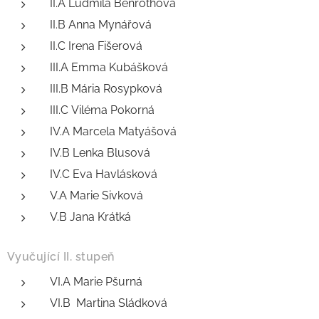
II.A Ludmila Benrothová
II.B Anna Mynářová
II.C Irena Fišerová
III.A Emma Kubášková
III.B Mária Rosypková
III.C Viléma Pokorná
IV.A Marcela Matyášová
IV.B Lenka Blusová
IV.C Eva Havlásková
V.A Marie Sivková
V.B Jana Krátká
Vyučující II. stupeň
VI.A Marie Pšurná
VI.B Martina Sládková