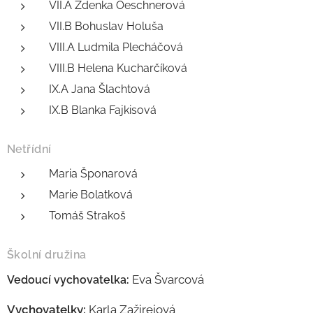
VII.A Zdenka Oeschnerová
VII.B Bohuslav Holuša
VIII.A Ludmila Plecháčová
VIII.B Helena Kucharčíková
IX.A Jana Šlachtová
IX.B Blanka Fajkisová
Netřídní
Maria Šponarová
Marie Bolatková
Tomáš Strakoš
Školní družina
Eva Švarcová
Vedoucí vychovatelka:
Vychovatelky:
Karla Zažirejová