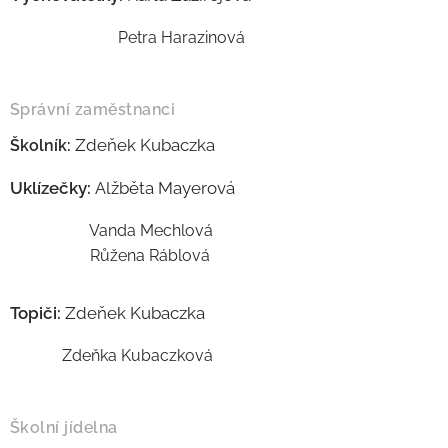
Petra Harazinová
Správní zaměstnanci
Zdeňek Kubaczka
Školník:
Uklízečky:
Alžběta Mayerová
Vanda Mechlová
Růžena Ráblová
Topiči:
Zdeňek Kubaczka
Zdeňka Kubaczková
Školní jídelna