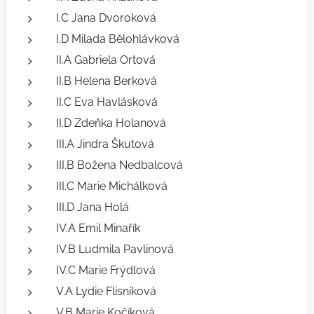
I.C Jana Dvoroková
I.D Milada Bělohlávková
II.A Gabriela Ortová
II.B Helena Berková
II.C Eva Havlásková
II.D Zdeňka Holanová
III.A Jindra Škutová
III.B Božena Nedbalcová
III.C Marie Michálková
III.D Jana Holá
IV.A Emil Minařík
IV.B Ludmila Pavlinová
IV.C Marie Frýdlová
V.A Lydie Flisníková
V.B Marie Kočíková