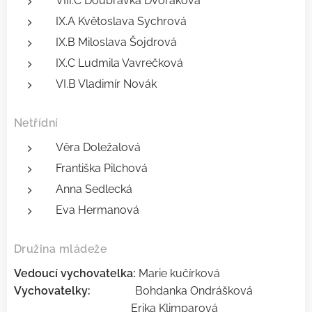
VIII.C Doubravka Dvořáková
IX.A Květoslava Sychrová
IX.B Miloslava Šojdrová
IX.C Ludmila Vavrečková
VI.B Vladimír Novák
Netřídní
Věra Doležalová
Františka Pilchová
Anna Sedlecká
Eva Hermanová
Družina mládeže
Vedoucí vychovatelka:
Marie kučírková
Vychovatelky:
Bohdanka Ondrášková
Erika Klimparová