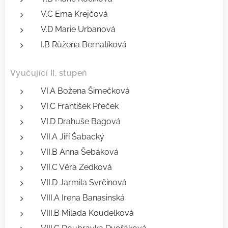
V.C Ema Krejčová
V.D Marie Urbanová
I.B Růžena Bernatíková
Vyučující II. stupeň
VI.A Božena Šimečková
VI.C František Přeček
VI.D Drahuše Bagová
VII.A Jiří Šabacký
VII.B Anna Šebáková
VII.C Věra Zedková
VII.D Jarmila Svrčinová
VIII.A Irena Banasinská
VIII.B Milada Koudelková