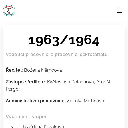
1963/1964
Vedoucí pracovníci a pracovníci sekretariátu
Ředitel:
Božena Němcová
Zástupce ředitele:
Květoslava Polachová, Arnošt
Perger
Administrativní pracovnice:
Zdeňka Michnová
Vyučující I. stupeň
I.A Zdena Křižáková