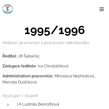
1995/1996
Vedoucí pracovníci a pracovníci sekretariátu
Ředitel:
Jiří Šabacký
Zástupce ředitele:
Iva Chrobáčková
Administrativní pracovnice:
Miroslava Nezhodová ,
Marcela Dušičková
Vyučující I. stupeň
I.A Ludmila Benrothová