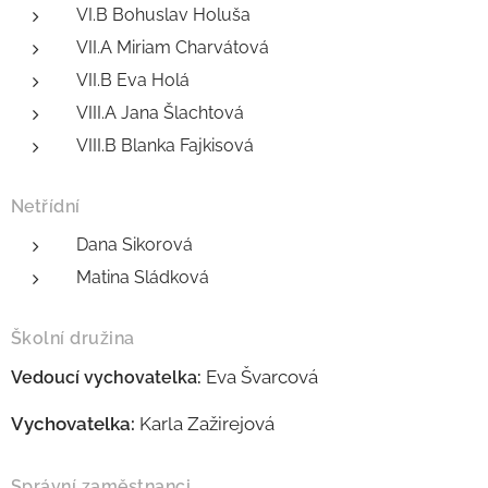
VI.B Bohuslav Holuša
VII.A Miriam Charvátová
VII.B Eva Holá
VIII.A Jana Šlachtová
VIII.B Blanka Fajkisová
Netřídní
Dana Sikorová
Matina Sládková
Školní družina
Eva Švarcová
Vedoucí vychovatelka:
Vychovatelka:
Karla Zažirejová
Správní zaměstnanci