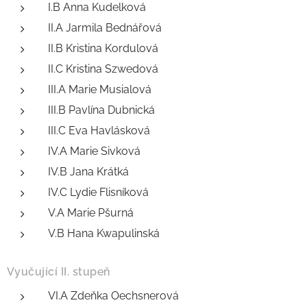
I.B Anna Kudelková
II.A Jarmila Bednářová
II.B Kristina Kordulová
II.C Kristina Szwedová
III.A Marie Musialová
III.B Pavlína Dubnická
III.C Eva Havlásková
IV.A Marie Sivková
IV.B Jana Krátká
IV.C Lydie Flisníková
V.A Marie Pšurná
V.B Hana Kwapulinská
Vyučující II. stupeň
VI.A Zdeňka Oechsnerová