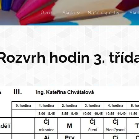
Úvod
Škola
Naše úspěchy
Škol
Rozvrh hodin 3. tříd