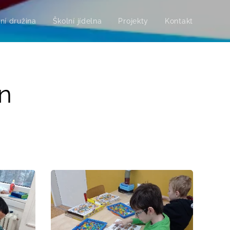
ní družina
Školní jídelna
Projekty
Kontakt
n