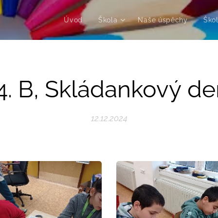
Úvod
Škola
Naše úspěchy
Škol
4. B, Skládankový de
12.12.2024