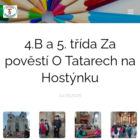
4.B a 5. třída Za
pověstí O Tatarech na
Hostýnku
14.05.2025