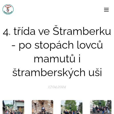
4. třída ve Štramberku
- po stopách lovců
mamutů i
štramberských uši
17.04.2024