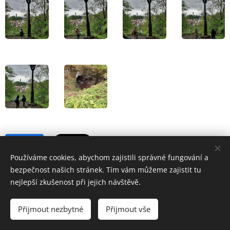
Share
Používáme cookies, abychom zajistili správné fungování a
bezpečnost našich stránek. Tím vám můžeme zajistit tu
nejlepší zkušenost při jejich návštěvě.
Přijmout nezbytné
Přijmout vše
Základní škola a Mateřská škola Školní 1/814,Havířov-Šumbark,
příspěvková organizace