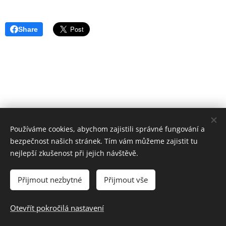
Share
Používáme cookies, abychom zajistili správné fungování a
bezpečnost našich stránek. Tím vám můžeme zajistit tu
nejlepší zkušenost při jejich návštěvě.
Přijmout nezbytné
Přijmout vše
Základní škola a Mateřská škola Školní 1/814,Havířov-Šumbark,
příspěvková organizace
Otevřít pokročilá nastavení
Cookies