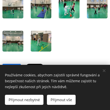
Share
Používáme cookies, abychom zajistili správné fungování a
bezpečnost našich stránek. Tím vám můžeme zajistit tu
nejlepší zkušenost při jejich návštěvě.
Přijmout nezbytné
Přijmout vše
Základní škola a Mateřská škola Školní 1/814,Havířov-Šumbark,
příspěvková organizace