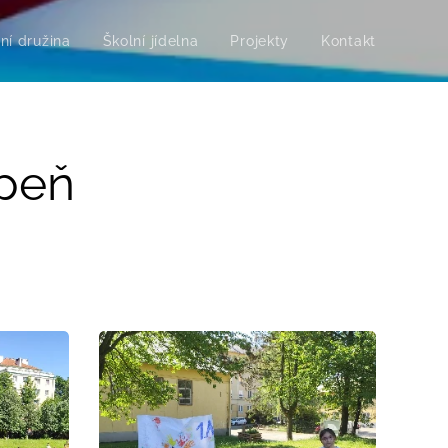
ní družina
Školní jídelna
Projekty
Kontakt
upeň