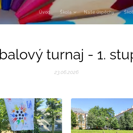
Úvod
Škola
Naše úspěchy
Škol
balový turnaj - 1. st
23.06.2026