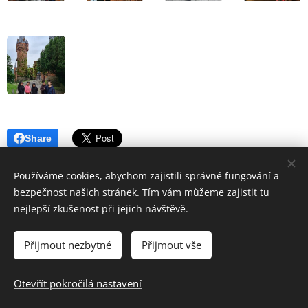
Share
Používáme cookies, abychom zajistili správné fungování a
bezpečnost našich stránek. Tím vám můžeme zajistit tu
nejlepší zkušenost při jejich návštěvě.
Přijmout nezbytné
Přijmout vše
Základní škola a Mateřská škola Školní 1/814,Havířov-Šumbark,
příspěvková organizace
Otevřít pokročilá nastavení
Cookies