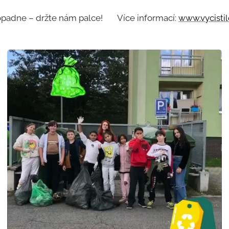
opadne – držte nám palce! 🍀 Více informací:
www.vycistil