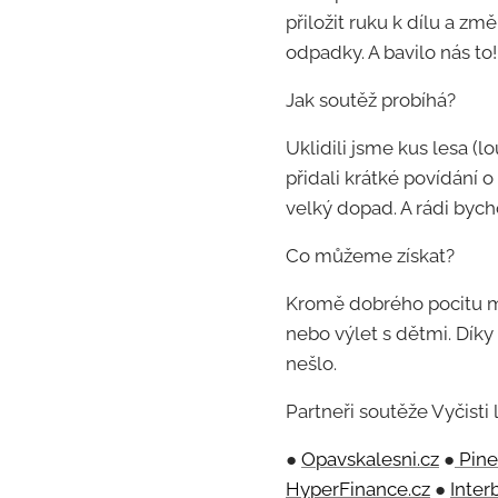
přiložit ruku k dílu a z
odpadky. A bavilo nás to!
Jak soutěž probíhá?
Uklidili jsme kus lesa (
přidali krátké povídání o
velký dopad. A rádi bych
Co můžeme získat?
Kromě dobrého pocitu má
nebo výlet s dětmi. Díky
nešlo.
Partneři soutěže Vyčisti 
●
Opavskalesni.cz
●
Pine
HyperFinance.cz
●
Inter