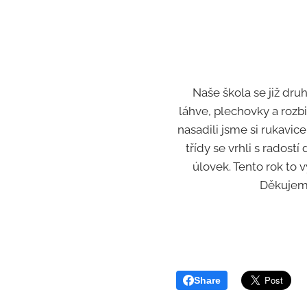
Naše škola se již dru
láhve, plechovky a rozbit
nasadili jsme si rukavice
třídy se vrhli s radost
úlovek. Tento rok to 
Děkujeme 
Share