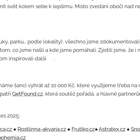
měnit svět kolem sebe k lepšímu. Místo zvedání obočí nad
 🧤🗑️
louky, parku… podle lokality), všechno jsme zdokumentova
 tom, co jsme našli a kde jsme pomáhali. Zjistili jsme, že 
om inspirovali další 💪.
me šanci vyhrát až 10 000 Kč, které využijeme třeba na n
 patří
GetFound.cz
, která soutěž pořádá, a hlavně partnerů
les 2025:
ca.cz
●
Rostlinna-akvaria.cz
●
Frutiko.cz
●
Astratex.cz
●
Sno
bohemia.cz