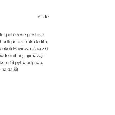
 zde
idět poházené plastové
odli přiložit ruku k dílu,
 okolí Havířova. Žáci z 6.
 bude mít nejzajímavější
elkem 18 pytlů odpadu.
 na další!