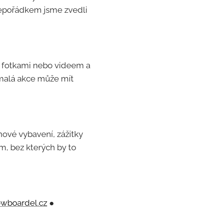
 nepořádkem jsme zvedli
li fotkami nebo videem a
i malá akce může mít
ové vybavení, zážitky
m, bez kterých by to
wboardel.cz
●