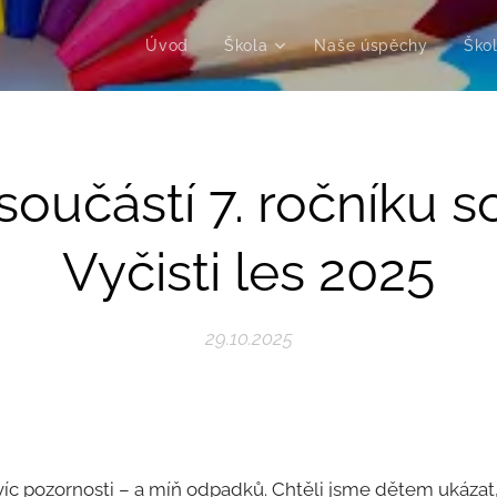
Úvod
Škola
Naše úspěchy
Škol
oučástí 7. ročníku 
Vyčisti les 2025
29.10.2025
 víc pozornosti – a míň odpadků. Chtěli jsme dětem ukázat