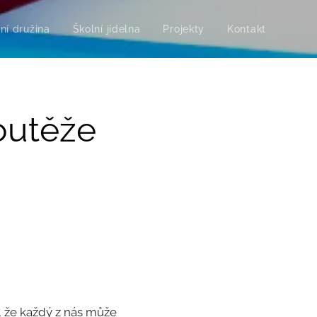
ní družina
Školní jídelna
Projekty
Kontakt
soutěže
, že každý z nás může