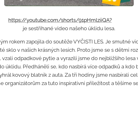
https://youtube.com/shorts/91pHmlziiQA?
A
je sestříhané video našeho úklidu lesa.
hým rokem zapojila do soutěže VYČISTI LES. Je smutné v
é sklo v našich krásných lesích. Proto jsme se s dětmi rozh
, vzali odpadkové pytle a vyrazili jsme do nejbližšího lesa v
í do úklidu. Předháněli se, kdo nasbírá více odpadků a kdo
vyhrál kovový blatník z auta. Za tři hodiny jsme nasbírali c
organizátorům za tuto inspirativní příležitost a těšíme se