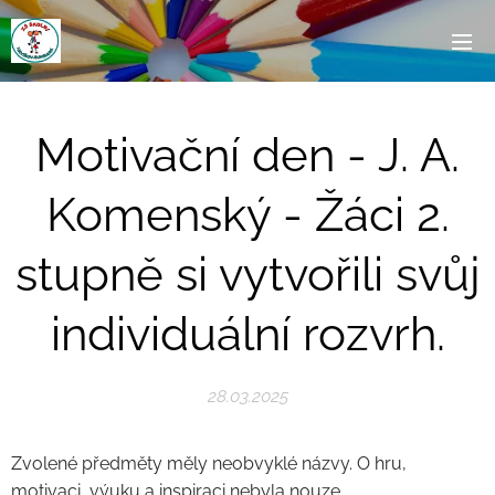
Motivační den - J. A.
Komenský - Žáci 2.
stupně si vytvořili svůj
individuální rozvrh.
28.03.2025
Zvolené předměty měly neobvyklé názvy. O hru,
motivaci, výuku a inspiraci nebyla nouze.