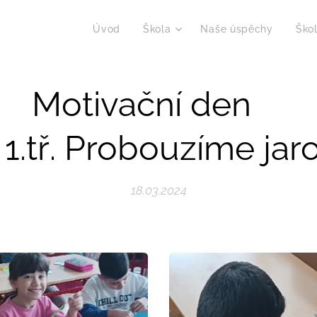
Úvod
Škola
Naše úspěchy
Škol
tivační 
1.tř. Probouzíme jar
18.03.2024