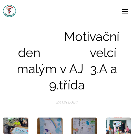
Motivační
den velcí
malým v AJ 3.A a
9.třída
23.05.2024