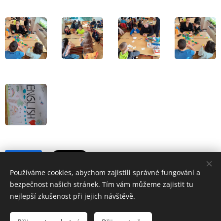
Share
Používáme cookies, abychom zajistili správné fungování a
bezpečnost našich stránek. Tím vám můžeme zajistit tu
nejlepší zkušenost při jejich návštěvě.