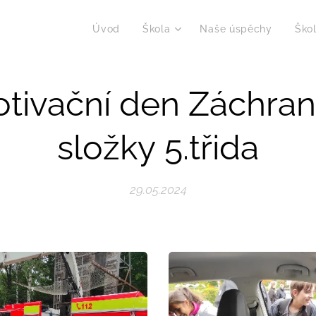
Úvod
Škola
Naše úspěchy
Škol
tivační den Záchra
složky 5.třida
29.05.2024