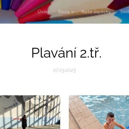
Úvod
Škola
Naše úspěchy
Škol
Plavání 2.tř.
07.03.2025