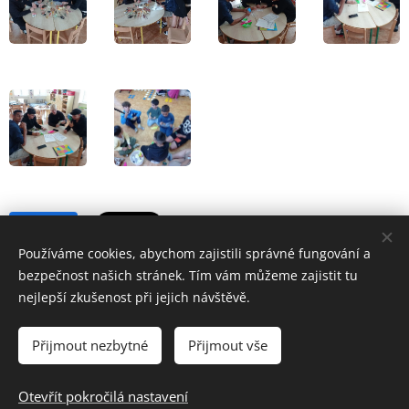
Share
Používáme cookies, abychom zajistili správné fungování a
bezpečnost našich stránek. Tím vám můžeme zajistit tu
nejlepší zkušenost při jejich návštěvě.
Přijmout nezbytné
Přijmout vše
Základní škola a Mateřská škola Školní 1/814,Havířov-Šumbark,
příspěvková organizace
Otevřít pokročilá nastavení
Cookies