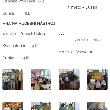
Gabriela Poláková 6.B
3. místo – Dušan
Dunka 6.B
HRA NA HUDEBNÍ NÁSTROJ
1. místo - Zdenek Balog. 7.A.
2.místo - Iryna
Khachaturian 4.tř.
. 2.místo - Vsevolod
Dudko. 4.tř