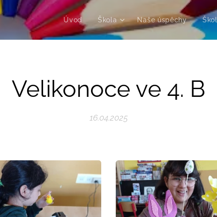
Úvod
Škola
Naše úspěchy
Škol
Velikonoce ve 4. B
16.04.2025