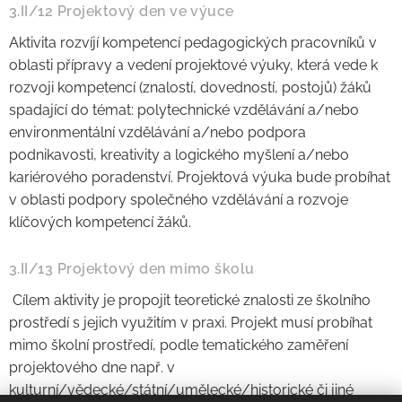
3.II/12 Projektový den ve výuce
Aktivita rozvíjí kompetencí pedagogických pracovníků v
oblasti přípravy a vedení projektové výuky, která vede k
rozvoji kompetencí (znalostí, dovedností, postojů) žáků
spadající do témat: polytechnické vzdělávání a/nebo
environmentální vzdělávání a/nebo podpora
podnikavosti, kreativity a logického myšlení a/nebo
kariérového poradenství. Projektová výuka bude probíhat
v oblasti podpory společného vzdělávání a rozvoje
klíčových kompetencí žáků.
3.II/13 Projektový den mimo školu
Cílem aktivity je propojit teoretické znalosti ze školního
prostředí s jejich využitím v praxi. Projekt musí probíhat
mimo školní prostředí, podle tematického zaměření
projektového dne např. v
kulturní/vědecké/státní/umělecké/historické či jiné